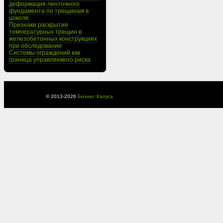
деформация ленточного
фундамента по трещинам в
цоколе
Признаки раскрытия
температурных трещин в
железобетонных конструкциях
при обследовании
Системы ограждений как
граница управляемого риска
© 2013-
2026
Бизнес Калуга