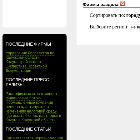
Фирмы раздела
Сортировать по:
город
Выберите регион:
ПОСЛЕДНИЕ ФИРМЫ
Управление Росреестра по
Калужской области
Калугастройэксперт
Экспертиза Проектной
Документации
ПОСЛЕДНИЕ ПРЕСС-
РЕЛИЗЫ
Рост офисных ставок меняет
финансовые потоки
Промышленные компании
региона адаптируются к
изменению налоговой среды
Где искать бизнес-партнеров в
Калуге и Калужской области
ПОСЛЕДНИЕ СТАТЬИ
Как выявляется неравномерная