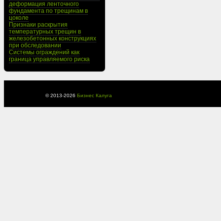
деформация ленточного
фундамента по трещинам в
цоколе
Признаки раскрытия
температурных трещин в
железобетонных конструкциях
при обследовании
Системы ограждений как
граница управляемого риска
© 2013-
2026
Бизнес Калуга