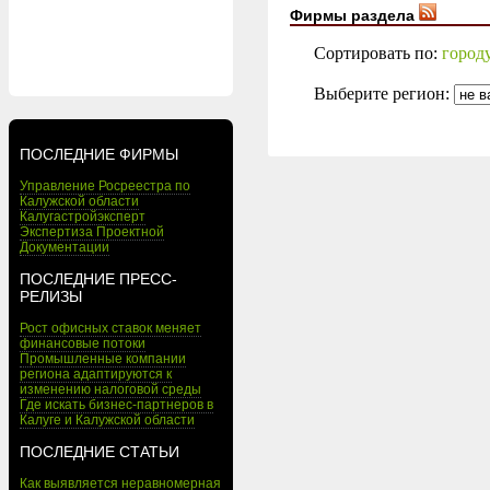
Фирмы раздела
Сортировать по:
город
Выберите регион:
ПОСЛЕДНИЕ ФИРМЫ
Управление Росреестра по
Калужской области
Калугастройэксперт
Экспертиза Проектной
Документации
ПОСЛЕДНИЕ ПРЕСС-
РЕЛИЗЫ
Рост офисных ставок меняет
финансовые потоки
Промышленные компании
региона адаптируются к
изменению налоговой среды
Где искать бизнес-партнеров в
Калуге и Калужской области
ПОСЛЕДНИЕ СТАТЬИ
Как выявляется неравномерная