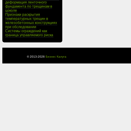
деформация ленточного
фундамента по трещинам в
цоколе
Признаки раскрытия
температурных трещин в
железобетонных конструкциях
при обследовании
Системы ограждений как
граница управляемого риска
© 2013-
2026
Бизнес Калуга