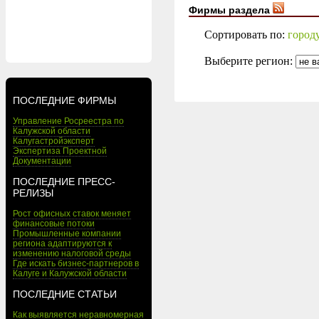
Фирмы раздела
Сортировать по:
город
Выберите регион:
ПОСЛЕДНИЕ ФИРМЫ
Управление Росреестра по
Калужской области
Калугастройэксперт
Экспертиза Проектной
Документации
ПОСЛЕДНИЕ ПРЕСС-
РЕЛИЗЫ
Рост офисных ставок меняет
финансовые потоки
Промышленные компании
региона адаптируются к
изменению налоговой среды
Где искать бизнес-партнеров в
Калуге и Калужской области
ПОСЛЕДНИЕ СТАТЬИ
Как выявляется неравномерная