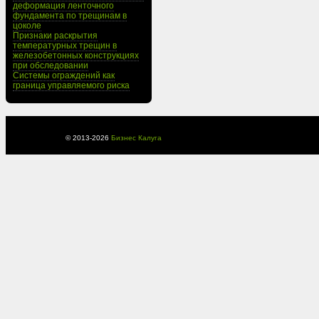
деформация ленточного
фундамента по трещинам в
цоколе
Признаки раскрытия
температурных трещин в
железобетонных конструкциях
при обследовании
Системы ограждений как
граница управляемого риска
© 2013-
2026
Бизнес Калуга