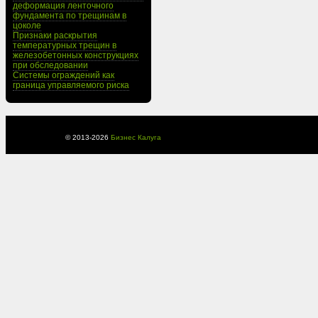
деформация ленточного
фундамента по трещинам в
цоколе
Признаки раскрытия
температурных трещин в
железобетонных конструкциях
при обследовании
Системы ограждений как
граница управляемого риска
© 2013-
2026
Бизнес Калуга