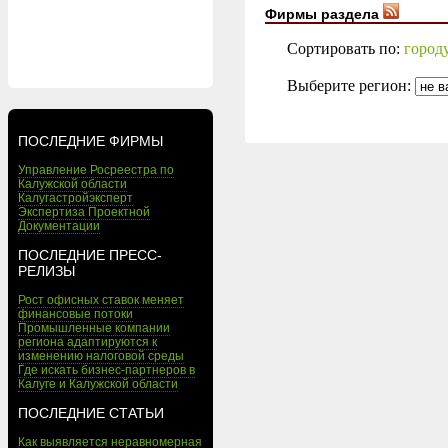
Фирмы раздела
Сортировать по:
город
Выберите регион:
ПОСЛЕДНИЕ ФИРМЫ
Управление Росреестра по
Калужской области
Калугастройэксперт
Экспертиза Проектной
Документации
ПОСЛЕДНИЕ ПРЕСС-
РЕЛИЗЫ
Рост офисных ставок меняет
финансовые потоки
Промышленные компании
региона адаптируются к
изменению налоговой среды
Где искать бизнес-партнеров в
Калуге и Калужской области
ПОСЛЕДНИЕ СТАТЬИ
Как выявляется неравномерная