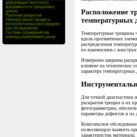
деформация ленточного
фундамента по трещинам в
Расположение т
цоколе
Признаки раскрытия
температурных 
температурных трещин в
железобетонных конструкциях
при обследовании
Системы ограждений как
Температурные трещины ч
граница управляемого риска
вдоль протяжённых элемен
распределения температу
их взаимосвязь с констру
Измерение ширины раскрыт
влияние на техническое с
характера температурных
Инструментальн
Для точной диагностики 
раскрытия трещин и их п
фотограмметрии, обеспеч
параметры дефектов и их
Комплексное обследовани
позволяющую выявить при
характеристик материала