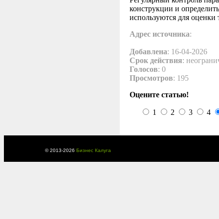
конструкции и определит
используются для оценки 
Адрес источника
:
Добавлена
: 16-04-2026
Срок действия
: неограни
Голосов
: 0
Просмотров
: 195
Оцените статью!
1
2
3
4
© 2013-
2026
Бизнес Калуга