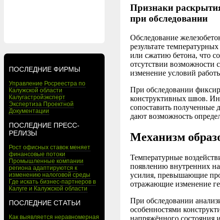
Признаки раскрытия
при обследовании
Обследование железобето
результате температурны
или сжатию бетона, что 
отсутствии возможности 
ПОСЛЕДНИЕ ФИРМЫ
изменение условий работ
Управление Росреестра по
При обследовании фиксир
Калужской области
Калугастройэксперт
конструктивных швов. Ин
Экспертиза Проектной
сопоставить полученные 
Документации
дают возможность опреде
ПОСЛЕДНИЕ ПРЕСС-
РЕЛИЗЫ
Механизм образ
Рост офисных ставок меняет
финансовые потоки
Температурные воздейств
Промышленные компании
появлению внутренних н
региона адаптируются к
усилия, превышающие проч
изменению налоговой среды
Где искать бизнес-партнеров в
отражающие изменение ге
Калуге и Калужской области
При обследовании анализ
ПОСЛЕДНИЕ СТАТЬИ
особенностями конструкти
Как выявляется неравномерная
напряжённого состояния и