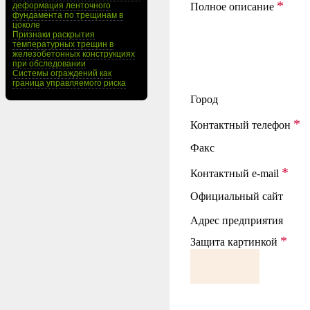
*
деформация ленточного
Полное описание
фундамента по трещинам в
цоколе
Признаки раскрытия
температурных трещин в
железобетонных конструкциях
при обследовании
Системы ограждений как
граница управляемого риска
Город
*
Контактный телефон
Факс
*
Контактный e-mail
Официальный сайт
Адрес предприятия
*
Защита картинкой