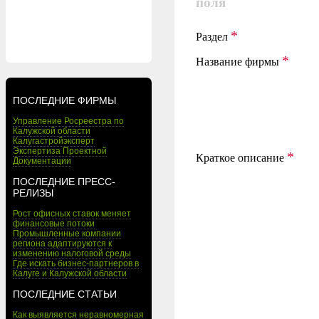
поля
*
Раздел
*
Название фирмы
ПОСЛЕДНИЕ ФИРМЫ
Управление Росреестра по
Калужской области
Калугастройэксперт
Экспертиза Проектной
*
Краткое описание
Документации
ПОСЛЕДНИЕ ПРЕСС-
РЕЛИЗЫ
Рост офисных ставок меняет
финансовые потоки
Промышленные компании
региона адаптируются к
изменению налоговой среды
Где искать бизнес-партнеров в
Калуге и Калужской области
ПОСЛЕДНИЕ СТАТЬИ
Как выявляется неравномерная