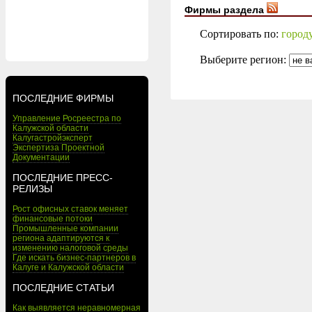
Фирмы раздела
Сортировать по:
город
Выберите регион:
ПОСЛЕДНИЕ ФИРМЫ
Управление Росреестра по
Калужской области
Калугастройэксперт
Экспертиза Проектной
Документации
ПОСЛЕДНИЕ ПРЕСС-
РЕЛИЗЫ
Рост офисных ставок меняет
финансовые потоки
Промышленные компании
региона адаптируются к
изменению налоговой среды
Где искать бизнес-партнеров в
Калуге и Калужской области
ПОСЛЕДНИЕ СТАТЬИ
Как выявляется неравномерная