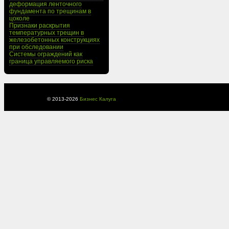
деформация ленточного
фундамента по трещинам в
цоколе
Признаки раскрытия
температурных трещин в
железобетонных конструкциях
при обследовании
Системы ограждений как
граница управляемого риска
© 2013-
2026
Бизнес Калуга