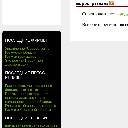
Фирмы раздела
Сортировать по:
город
Выберите регион:
ПОСЛЕДНИЕ ФИРМЫ
Управление Росреестра по
Калужской области
Калугастройэксперт
Экспертиза Проектной
Документации
ПОСЛЕДНИЕ ПРЕСС-
РЕЛИЗЫ
Рост офисных ставок меняет
финансовые потоки
Промышленные компании
региона адаптируются к
изменению налоговой среды
Где искать бизнес-партнеров в
Калуге и Калужской области
ПОСЛЕДНИЕ СТАТЬИ
Как выявляется неравномерная