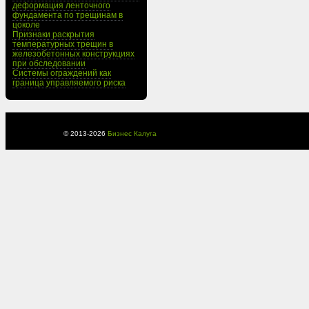
деформация ленточного
фундамента по трещинам в
цоколе
Признаки раскрытия
температурных трещин в
железобетонных конструкциях
при обследовании
Системы ограждений как
граница управляемого риска
© 2013-
2026
Бизнес Калуга