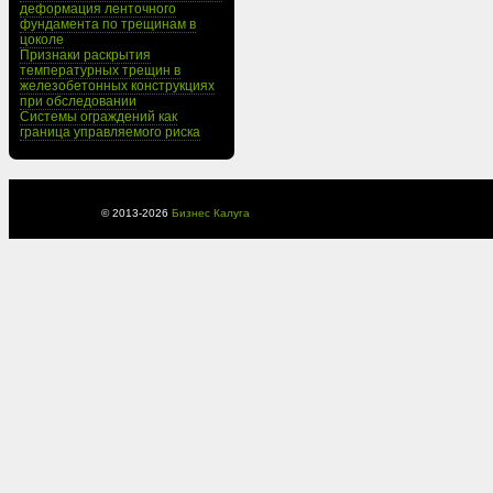
деформация ленточного
фундамента по трещинам в
цоколе
Признаки раскрытия
температурных трещин в
железобетонных конструкциях
при обследовании
Системы ограждений как
граница управляемого риска
© 2013-
2026
Бизнес Калуга