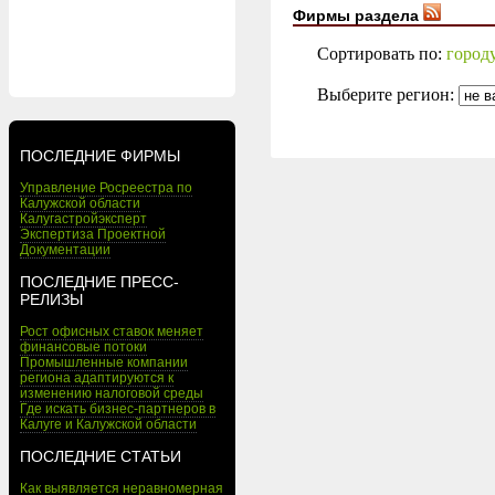
Фирмы раздела
Сортировать по:
город
Выберите регион:
ПОСЛЕДНИЕ ФИРМЫ
Управление Росреестра по
Калужской области
Калугастройэксперт
Экспертиза Проектной
Документации
ПОСЛЕДНИЕ ПРЕСС-
РЕЛИЗЫ
Рост офисных ставок меняет
финансовые потоки
Промышленные компании
региона адаптируются к
изменению налоговой среды
Где искать бизнес-партнеров в
Калуге и Калужской области
ПОСЛЕДНИЕ СТАТЬИ
Как выявляется неравномерная