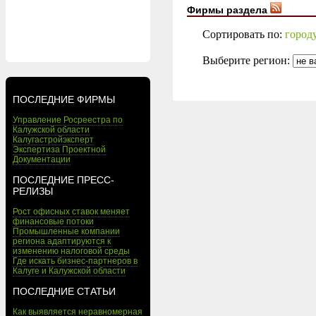
Фирмы раздела
Сортировать по:
город
Выберите регион:
ПОСЛЕДНИЕ ФИРМЫ
Управление Росреестра по
Калужской области
Калугастройэксперт
Экспертиза Проектной
Документации
ПОСЛЕДНИЕ ПРЕСС-
РЕЛИЗЫ
Рост офисных ставок меняет
финансовые потоки
Промышленные компании
региона адаптируются к
изменению налоговой среды
Где искать бизнес-партнеров в
Калуге и Калужской области
ПОСЛЕДНИЕ СТАТЬИ
Как выявляется неравномерная