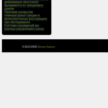
деформация ленточного
фундамента по трещинам в
цоколе
Признаки раскрытия
температурных трещин в
железобетонных конструкциях
при обследовании
Системы ограждений как
граница управляемого риска
© 2013-
2026
Бизнес Калуга