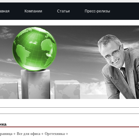
авная
Компании
Статьи
Пресс-релизы
ика
траница
Все для офиса
Оргтехника