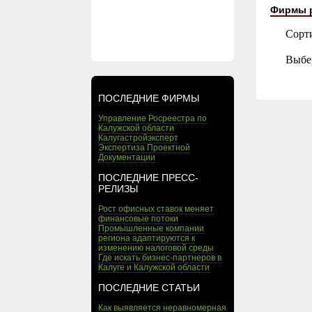
Фирмы 
Сорт
Выбе
ПОСЛЕДНИЕ ФИРМЫ
Управление Росреестра по
Калужской области
Калугастройэксперт
Экспертиза Проектной
Документации
ПОСЛЕДНИЕ ПРЕСС-
РЕЛИЗЫ
Рост офисных ставок меняет
финансовые потоки
Промышленные компании
региона адаптируются к
изменению налоговой среды
Где искать бизнес-партнеров в
Калуге и Калужской области
ПОСЛЕДНИЕ СТАТЬИ
Как выявляется неравномерная