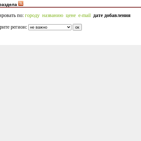
раздела
ировать по:
городу
названию
цене
e-mail
дате добавления
рите регион: