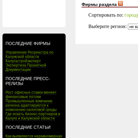
Фирмы раздела
Сортировать по:
город
Выберите регион:
ПОСЛЕДНИЕ ФИРМЫ
Управление Росреестра по
Калужской области
Калугастройэксперт
Экспертиза Проектной
Документации
ПОСЛЕДНИЕ ПРЕСС-
РЕЛИЗЫ
Рост офисных ставок меняет
финансовые потоки
Промышленные компании
региона адаптируются к
изменению налоговой среды
Где искать бизнес-партнеров в
Калуге и Калужской области
ПОСЛЕДНИЕ СТАТЬИ
Как выявляется неравномерная