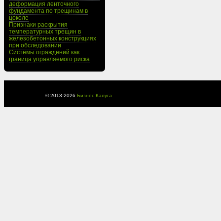
деформация ленточного
фундамента по трещинам в
цоколе
Признаки раскрытия
температурных трещин в
железобетонных конструкциях
при обследовании
Системы ограждений как
граница управляемого риска
© 2013-
2026
Бизнес Калуга