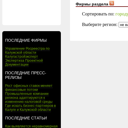
Фирмы раздела
Сортировать по:
город
Выберите регион:
ПОСЛЕДНИЕ ФИРМЫ
Управление Росреестра по
Калужской области
Калугастройэксперт
Экспертиза Проектной
Документации
ПОСЛЕДНИЕ ПРЕСС-
РЕЛИЗЫ
Рост офисных ставок меняет
финансовые потоки
Промышленные компании
региона адаптируются к
изменению налоговой среды
Где искать бизнес-партнеров в
Калуге и Калужской области
ПОСЛЕДНИЕ СТАТЬИ
Как выявляется неравномерная