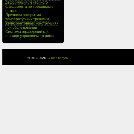
деформация ленточного
фундамента по трещинам в
цоколе
Признаки раскрытия
температурных трещин в
железобетонных конструкциях
при обследовании
Системы ограждений как
граница управляемого риска
© 2013-
2026
Бизнес Калуга