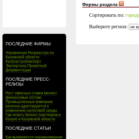
Фирмы раздела
Сортировать по:
город
Выберите регион:
ПОСЛЕДНИЕ ФИРМЫ
Управление Росреестра по
Калужской области
Калугастройэксперт
Экспертиза Проектной
Документации
ПОСЛЕДНИЕ ПРЕСС-
РЕЛИЗЫ
Рост офисных ставок меняет
финансовые потоки
Промышленные компании
региона адаптируются к
изменению налоговой среды
Где искать бизнес-партнеров в
Калуге и Калужской области
ПОСЛЕДНИЕ СТАТЬИ
Как выявляется неравномерная