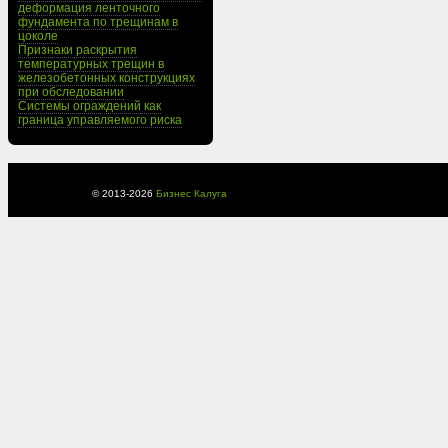
деформация ленточного
фундамента по трещинам в
цоколе
Признаки раскрытия
температурных трещин в
железобетонных конструкциях
при обследовании
Системы ограждений как
граница управляемого риска
© 2013-
2026
Бизнес Калуга