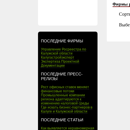
Фирмы 
Сорт
Выбе
ПОСЛЕДНИЕ ФИРМЫ
Управление Росреестра по
Калужской области
Калугастройэксперт
Экспертиза Проектной
Документации
ПОСЛЕДНИЕ ПРЕСС-
РЕЛИЗЫ
Рост офисных ставок меняет
финансовые потоки
Промышленные компании
региона адаптируются к
изменению налоговой среды
Где искать бизнес-партнеров в
Калуге и Калужской области
ПОСЛЕДНИЕ СТАТЬИ
Как выявляется неравномерная