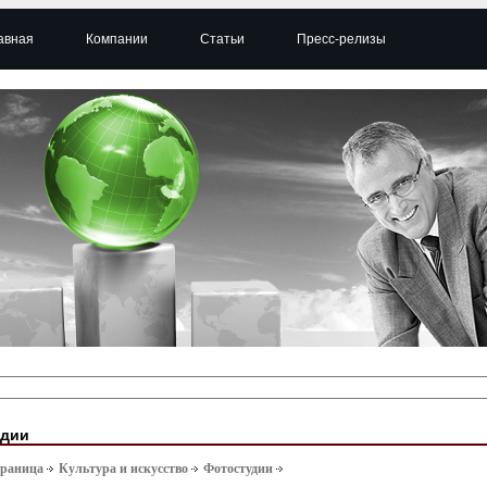
авная
Компании
Статьи
Пресс-релизы
удии
траница
Культура и искусство
Фотостудии